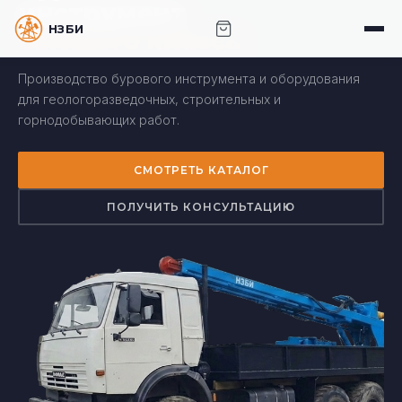
инструмент
НЗБИ · НОВОСИБИРСКИЙ ЗАВОД БУРОВОГО
высшего класса
ИНСТРУМЕНТА
Производство бурового инструмента и оборудования
для геологоразведочных, строительных и
горнодобывающих работ.
СМОТРЕТЬ КАТАЛОГ
ПОЛУЧИТЬ КОНСУЛЬТАЦИЮ