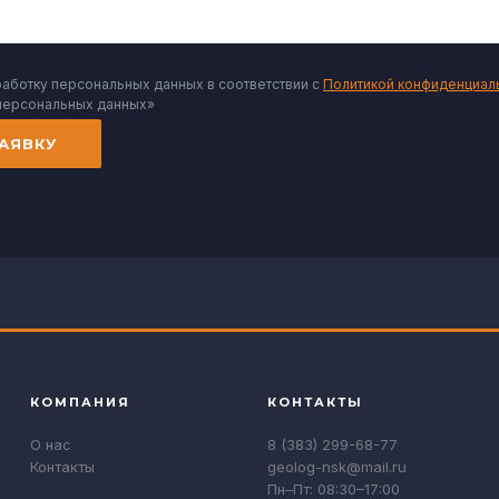
работку персональных данных в соответствии с
Политикой конфиденциал
персональных данных»
АЯВКУ
КОМПАНИЯ
КОНТАКТЫ
О нас
8 (383) 299-68-77
Контакты
geolog-nsk@mail.ru
Пн–Пт: 08:30–17:00