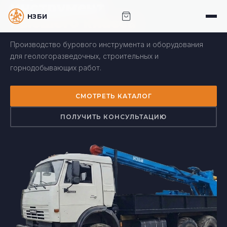
инструмент
НЗБИ · НОВОСИБИРСКИЙ ЗАВОД БУРОВОГО
высшего класса
ИНСТРУМЕНТА
Производство бурового инструмента и оборудования
для геологоразведочных, строительных и
горнодобывающих работ.
СМОТРЕТЬ КАТАЛОГ
ПОЛУЧИТЬ КОНСУЛЬТАЦИЮ