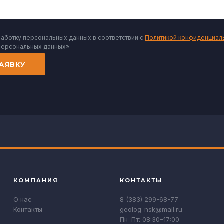
работку персональных данных в соответствии с
Политикой конфиденциал
персональных данных»
АЯВКУ
КОМПАНИЯ
КОНТАКТЫ
О нас
8 (383) 299-68-77
Контакты
geolog-nsk@mail.ru
Пн–Пт: 08:30–17:00