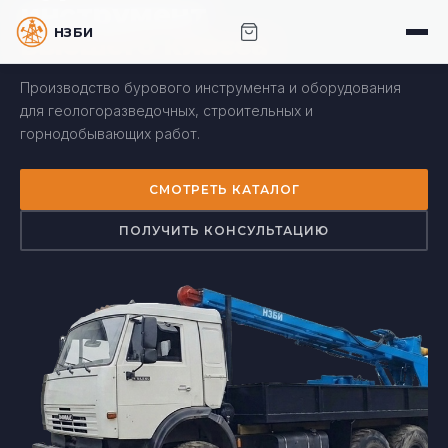
инструмент
НЗБИ · НОВОСИБИРСКИЙ ЗАВОД БУРОВОГО
высшего класса
ИНСТРУМЕНТА
Производство бурового инструмента и оборудования
для геологоразведочных, строительных и
горнодобывающих работ.
СМОТРЕТЬ КАТАЛОГ
ПОЛУЧИТЬ КОНСУЛЬТАЦИЮ