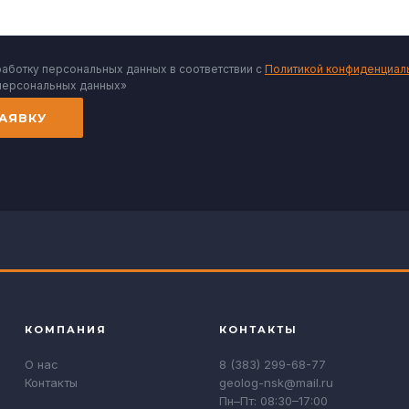
работку персональных данных в соответствии с
Политикой конфиденциал
персональных данных»
АЯВКУ
КОМПАНИЯ
КОНТАКТЫ
О нас
8 (383) 299-68-77
Контакты
geolog-nsk@mail.ru
Пн–Пт: 08:30–17:00