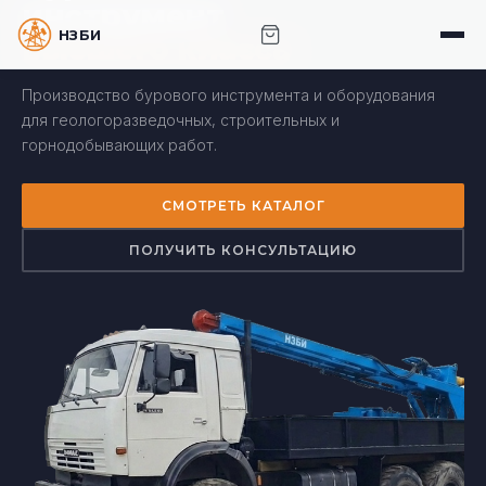
инструмент
НЗБИ · НОВОСИБИРСКИЙ ЗАВОД БУРОВОГО
высшего класса
ИНСТРУМЕНТА
Производство бурового инструмента и оборудования
для геологоразведочных, строительных и
горнодобывающих работ.
СМОТРЕТЬ КАТАЛОГ
ПОЛУЧИТЬ КОНСУЛЬТАЦИЮ